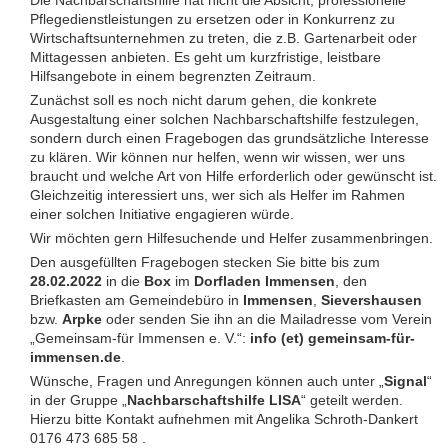
Die Nachbarschaftshilfe hat nicht die Absicht, professionelle
Pflegedienst­leistungen zu ersetzen oder in Konkurrenz zu
Wirtschaftsunternehmen zu treten, die z.B. Gartenarbeit oder
Mittagessen anbieten. Es geht um kurz­fristige, leistbare
Hilfsangebote in einem begrenzten Zeitraum.
Zunächst soll es noch nicht darum gehen, die konkrete
Ausgestaltung einer solchen Nachbarschaftshilfe festzulegen,
sondern durch einen Fragebogen das grundsätzliche Interesse
zu klären. Wir können nur helfen, wenn wir wissen, wer uns
braucht und welche Art von Hilfe erforderlich oder gewünscht ist.
Gleichzeitig interessiert uns, wer sich als Helfer im Rahmen
einer solchen Initiative engagieren würde.
Wir möchten gern Hilfesuchende und Helfer zusammenbringen.
Den ausgefüllten Fragebogen stecken Sie bitte bis zum
28.02.2022
in die
Box
im
Dorfladen Immensen
, den
Briefkasten am Gemeindebüro in
Immensen
,
Sievershausen
bzw.
Arpke
oder senden Sie ihn an die Mailadresse vom Verein
„Gemeinsam-für Immensen e. V.“:
info (et) gemeinsam-für-
immensen.de
.
Wünsche, Fragen und Anregungen können auch unter „
Signal
“
in der Gruppe „
Nachbarschaftshilfe LISA
“ geteilt werden.
Hierzu bitte Kontakt aufnehmen mit Angelika Schroth-Dankert
0176 473 685 58 .