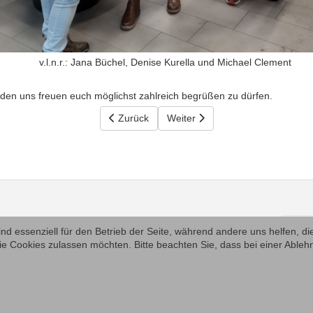
v.l.n.r.: Jana Büchel, Denise Kurella und Michael Clement
ürden uns freuen euch möglichst zahlreich begrüßen zu dürfen.
Vorheriger Beitrag: Mitgliederversammlung wä
Zurück
Nächster Beitrag: Bäume verteile
Weiter
ind essenziell für den Betrieb der Seite, während andere uns helfen, 
ie Cookies zulassen möchten. Bitte beachten Sie, dass bei einer Ableh